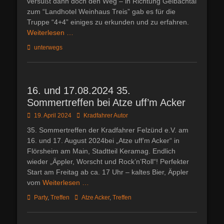
versüßt dann doch den Weg – in Richtung Gelbachtal
zum “Landhotel Weinhaus Treis” gab es für die
Truppe “4+4” einiges zu erkunden und zu erfahren.
Weiterlesen …
Kategorien
unterwegs
16. und 17.08.2024 35.
Sommertreffen bei Atze uff’m Acker
Posted
Autor
19. April 2024
Kradfahrer Autor
on
35. Sommertreffen der Kradfahrer Felzünd e.V. am
16. und 17. August 2024bei „Atze uff’m Acker“ in
Flörsheim am Main, Stadtteil Keramag. Endlich
wieder „Äppler, Worscht und Rock’n’Roll“! Perfekter
Start am Freitag ab ca. 17 Uhr – kaltes Bier, Äppler
vom
Weiterlesen …
Kategorien
Schlagworte
Party
,
Treffen
Atze Acker
,
Treffen