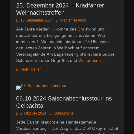
25. Dezember 2024 – Kradfahrer
Weihnachtstreffen
Posted
Autor
15. Dezember 2024
Kradfahrer Autor
on
Alle Jahre wieder … kommt das Christkind und
danach der uns heilige, gemütliche Abend. Wie
immer am 1. Weihnachtsfeiertag ab 18 Uhr, wie in
den letzten Jahren in Weilbach auf unserem
Vereinsgelände.Am Lagerfeuer gibt’s leckere Suppe,
Schmalzbrot oder Gegrilltes und
Weiterlesen …
Kategorien
Party
,
Treffen
06.10.2024 Saisonabschlusstour ins
Gelbachtal
Posted
Autor
2. Oktober 2024
Olaf(Admin)
on
Jede Saison braucht eine standesgemäße
Verabschiedung – Der Weg ist das Ziel! Okay, ein Ziel