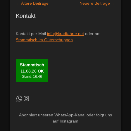
Beitragsnavigation
←
Ältere Beiträge
Neuere Beiträge
→
Kontakt
Kontakt per Mail
info@kradfahrer.net
oder am
Stammtisch im Güterschuppen
Stammtisch
11.08.26
OK
Stand: 16:46
Kradfahrer WhatsApp Kanal
Instagram
Abonniert unseren WhatsApp-Kanal oder folgt uns
auf Instagram