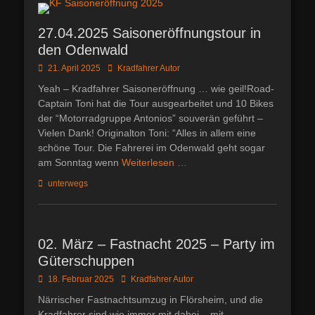
27.04.2025 Saisoneröffnungstour in
den Odenwald
Posted
Autor
21. April 2025
Kradfahrer Autor
on
Yeah – Kradfahrer Saisoneröffnung … wie geil!Road-
Captain Toni hat die Tour ausgearbeitet und 10 Bikes
der “Motorradgruppe Antonios” souverän geführt –
Vielen Dank! Originalton Toni: “Alles in allem eine
schöne Tour. Die Fahrerei im Odenwald geht sogar
am Sonntag wenn
Weiterlesen …
Kategorien
unterwegs
02. März – Fastnacht 2025 – Party im
Güterschuppen
Posted
Autor
18. Februar 2025
Kradfahrer Autor
on
Närrischer Fastnachtsumzug in Flörsheim, und die
Kradfahrer sind wie immer mit dabei – mit