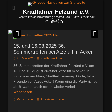
Kradfahrer Felzünd e.V.
Verein für Motorradfahrer, Freizeit und Kultur - Flörsheim
a.M.
Großes Zelt
Veröffentlicht am
Von
Olaf(Admin)
15. und 16.08.2025 36.
Sommertreffen bei Atze uff’m Acker
Posted
Autor
25. Mai 2025
Kradfahrer Autor
on
36. Sommertreffen der Kradfahrer Felzünd e.V. am
15. und 16. August 2025bei „Atze uff’m Acker“ in
Flörsheim am Main, Stadtteil Keramag. Gude, liebe
Freunde von Atzes Acker! Kaum ging die Party richtig
ab 🤘 war es auch schon wieder vorbei.
Weiterlesen …
Kategorien
Schlagworte
Party
,
Treffen
Atze Acker
,
Treffen