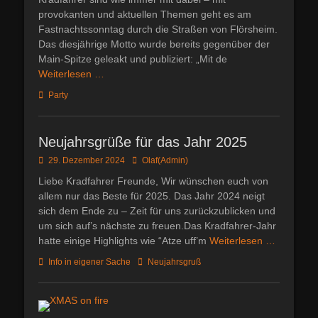
provokanten und aktuellen Themen geht es am
Fastnachtssonntag durch die Straßen von Flörsheim.
Das diesjährige Motto wurde bereits gegenüber der
Main-Spitze geleakt und publiziert: „Mit de
Weiterlesen …
Kategorien
Party
Neujahrsgrüße für das Jahr 2025
Posted
Autor
29. Dezember 2024
Olaf(Admin)
on
Liebe Kradfahrer Freunde, Wir wünschen euch von
allem nur das Beste für 2025. Das Jahr 2024 neigt
sich dem Ende zu – Zeit für uns zurückzublicken und
um sich auf’s nächste zu freuen.Das Kradfahrer-Jahr
hatte einige Highlights wie “Atze uff’m
Weiterlesen …
Kategorien
Schlagworte
Info in eigener Sache
Neujahrsgruß