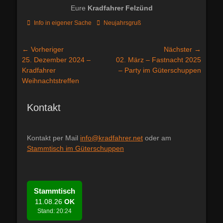
Eure
Kradfahrer Felzünd
Kategorien
Schlagworte
Info in eigener Sache
Neujahrsgruß
Beitragsnavigation
← Vorheriger
Nächster →
Vorheriger
Nächster
25. Dezember 2024 –
02. März – Fastnacht 2025
Beitrag:
Beitrag:
Kradfahrer
– Party im Güterschuppen
Weihnachtstreffen
Kontakt
Kontakt per Mail
info@kradfahrer.net
oder am
Stammtisch im Güterschuppen
Stammtisch
11.08.26
OK
Stand: 20:24