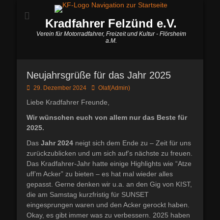
Kradfahrer Felzünd e.V.
Verein für Motorradfahrer, Freizeit und Kultur - Flörsheim
a.M.
Neujahrsgrüße für das Jahr 2025
Posted
Autor
29. Dezember 2024
Olaf(Admin)
on
Liebe Kradfahrer Freunde,
Wir wünschen euch von allem nur das Beste für
2025.
Das
Jahr 2024
neigt sich dem Ende zu – Zeit für uns
zurückzublicken und um sich auf’s nächste zu freuen.
Das Kradfahrer-Jahr hatte einige Highlights wie “Atze
uff’m Acker” zu bieten – es hat mal wieder alles
gepasst. Gerne denken wir u.a. an den Gig von KIST,
die am Samstag kurzfristig für SUNSET
eingesprungen waren und den Acker gerockt haben.
Okay, es gibt immer was zu verbessern. 2025 haben