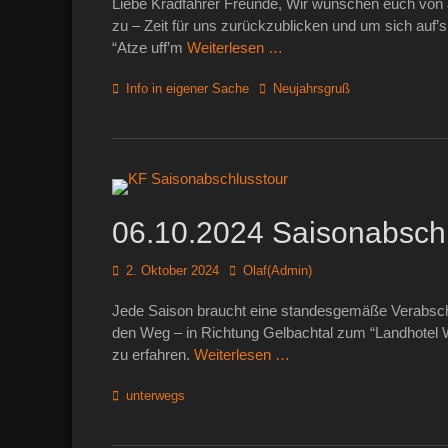
Liebe Kradfahrer Freunde, Wir wünschen euch von 
zu – Zeit für uns zurückzublicken und um sich auf’s
“Atze uff’m
Weiterlesen …
Kategorien
Schlagworte
Info in eigener Sache
Neujahrsgruß
06.10.2024 Saisonabschl
Posted
Autor
2. Oktober 2024
Olaf(Admin)
on
Jede Saison braucht eine standesgemäße Verabschi
den Weg – in Richtung Gelbachtal zum “Landhotel W
zu erfahren.
Weiterlesen …
Kategorien
unterwegs