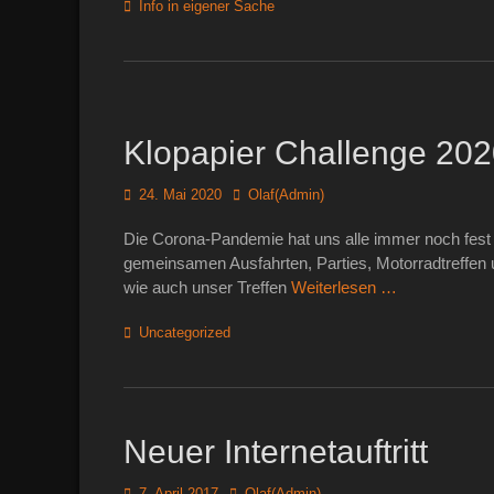
Kategorien
Info in eigener Sache
Klopapier Challenge 20
Posted
Autor
24. Mai 2020
Olaf(Admin)
on
Die Corona-Pandemie hat uns alle immer noch fest im
gemeinsamen Ausfahrten, Parties, Motorradtreffen 
wie auch unser Treffen
Weiterlesen …
Kategorien
Uncategorized
Neuer Internetauftritt
Posted
Autor
7. April 2017
Olaf(Admin)