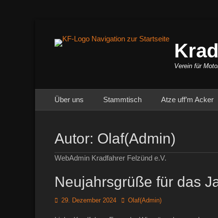
Krad
Verein für Moto
Primäres Menü
Zum
Über uns
Stammtisch
Atze uff’m Acker
Inhalt
springen
Autor:
Olaf(Admin)
WebAdmin Kradfahrer Felzünd e.V.
Neujahrsgrüße für das J
Posted
Autor
29. Dezember 2024
Olaf(Admin)
on