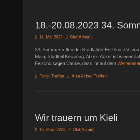
18.-20.08.2023 34. Somme
Posted
Autor
11. Mai 2023
Olaf(Admin)
on
34. Sommertreffen der Kradfahrer Felzünd e.V. vom 
Main, Stadtteil Keramag. Atze’s Acker ist wieder da
Felzünd sagen Danke, dass ihr auf dem
Weiterles
Kategorien
Schlagworte
Party
,
Treffen
Atze Acker
,
Treffen
Wir trauern um Kieli
Posted
Autor
16. März 2023
Olaf(Admin)
on