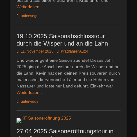
bestand aus einer Kradfahrerin, Kradfahrer und
Weiterlesen …
Kategorien
unterwegs
19.10.2025 Saisonabschlusstour
durch die Wisper und an die Lahn
Posted
Autor
11. November 2025
Kradfahrer Autor
on
Und wieder geht eine Saison zuende! Dieses Jahr
2025 ging die Abschlusstour durch die Wisper und an
die Lahn. Kevin hat den kleinen Kreis souverän durch
malerische, kurvenreiche Täler und die Höhen von
Nassauer und Idsteiner Land geführt. Einkehr war
Weiterlesen …
Kategorien
unterwegs
27.04.2025 Saisoneröffnungstour in