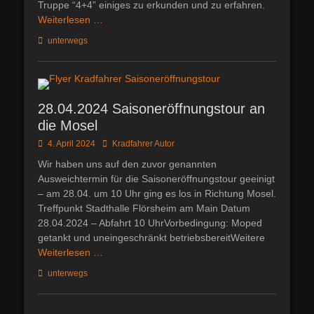
Truppe “4+4” einiges zu erkunden und zu erfahren.
Weiterlesen …
Kategorien
unterwegs
28.04.2024 Saisoneröffnungstour an
die Mosel
Posted
Autor
4. April 2024
Kradfahrer Autor
on
Wir haben uns auf den zuvor genannten
Ausweichtermin für die Saisoneröffnungstour geeinigt
– am 28.04. um 10 Uhr ging es los in Richtung Mosel.
Treffpunkt Stadthalle Flörsheim am Main Datum
28.04.2024 – Abfahrt 10 UhrVorbedingung: Moped
getankt und uneingeschränkt betriebsbereitWeitere
Weiterlesen …
Kategorien
unterwegs