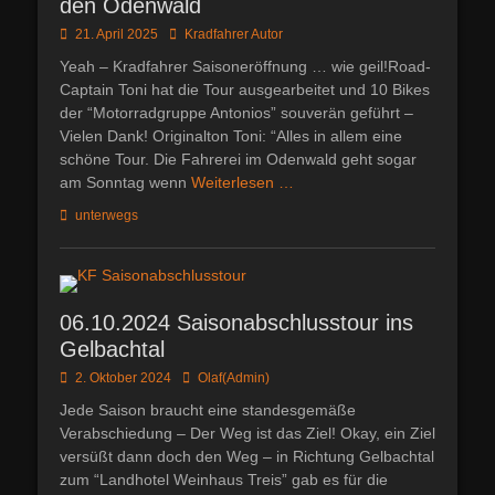
den Odenwald
Posted
Autor
21. April 2025
Kradfahrer Autor
on
Yeah – Kradfahrer Saisoneröffnung … wie geil!Road-
Captain Toni hat die Tour ausgearbeitet und 10 Bikes
der “Motorradgruppe Antonios” souverän geführt –
Vielen Dank! Originalton Toni: “Alles in allem eine
schöne Tour. Die Fahrerei im Odenwald geht sogar
am Sonntag wenn
Weiterlesen …
Kategorien
unterwegs
06.10.2024 Saisonabschlusstour ins
Gelbachtal
Posted
Autor
2. Oktober 2024
Olaf(Admin)
on
Jede Saison braucht eine standesgemäße
Verabschiedung – Der Weg ist das Ziel! Okay, ein Ziel
versüßt dann doch den Weg – in Richtung Gelbachtal
zum “Landhotel Weinhaus Treis” gab es für die