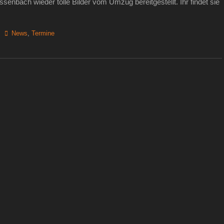
enbach wieder tolle Bilder vom Umzug bereitgestellt. Ihr findet sie
Schlagworte
News
,
Termine