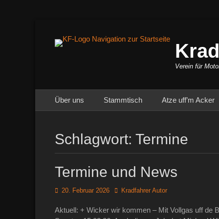
Krad
Verein für Moto
Primäres Menü
Zum
Über uns
Stammtisch
Atze uff’m Acker
Inhalt
springen
Schlagwort:
Termine
Termine und News
Posted
Autor
20. Februar 2026
Kradfahrer Autor
on
Aktuell: + Wicker wir kommen – Mit Vollgas uff d