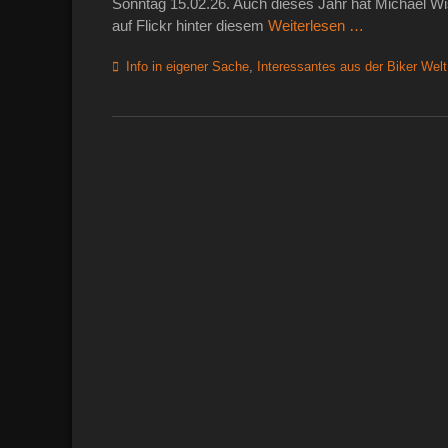
Sonntag 15.02.26. Auch dieses Jahr hat Michael Wiss
auf Flickr hinter diesem
Weiterlesen …
Kategorien
Info in eigener Sache
,
Interessantes aus der Biker Welt