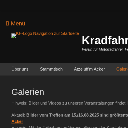
Menü
Kradfahr
Verein für Motorradfahrer, F
Primäres Menü
Zum
Über uns
Stammtisch
Atze uff’m Acker
Galer
Inhalt
springen
Galerien
Hinweis: Bilder und Videos zu unseren Veranstaltungen findet 
Aktuell:
Bilder vom Treffen am 15./16.08.2025 sind größten
Acker
Hinweis: Mit der Teilnahme an Veranstaltungen der Kradfahre